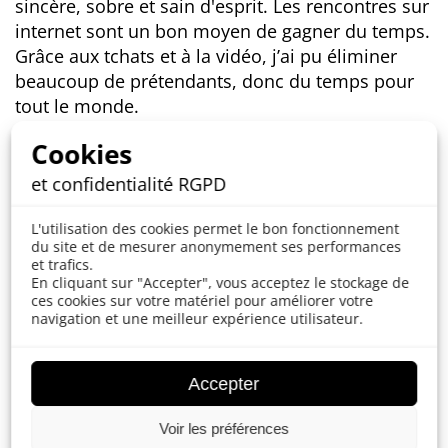
sincère, sobre et sain d'esprit. Les rencontres sur
internet sont un bon moyen de gagner du temps.
Grâce aux tchats et à la vidéo, j’ai pu éliminer
beaucoup de prétendants, donc du temps pour
tout le monde.
Conseils rencontre pour trouver la bonne
Cookies
personne
et confidentialité RGPD
Un vendredi soir, j’avais rendez-vous avec des
L'utilisation des cookies permet le bon fonctionnement
amies pour un événement entre célibataires
du site et de mesurer anonymement ses performances
organisé par un site de rencontre. J'étais la
et trafics.
première arrivée. Un homme tenant son assiette
En cliquant sur "Accepter", vous acceptez le stockage de
ces cookies sur votre matériel pour améliorer votre
de buffet m’a demandé s'il pouvait s'asseoir à
navigation et une meilleur expérience utilisateur.
côté de moi à une table pour six. J'ai dit bien sûr,
et nous avons commencé à discuter. Au moment
où mes amies sont arrivées, je savais déjà qu'il
Accepter
avait une formation dans la programmation,
Voir les préférences
avait divorcé cinq ans auparavant, avait deux