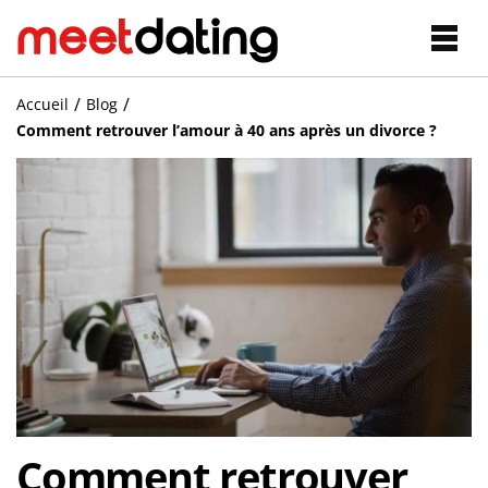
Blog conseils
/
/
(22)
Accueil
Blog
Comment retrouver l’amour à 40 ans après un divorce ?
Rencontres Sérieuses
Rencontres senior
Rencontres plan cul
Rencontres cougar
Rencontres libertines
Rencontres Gay et lesbiennes
Comment retrouver