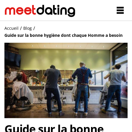
Blog conseils
/
/
(22)
Accueil
Blog
Guide sur la bonne hygiène dont chaque Homme a besoin
Rencontres Sérieuses
Rencontres senior
Rencontres plan cul
Rencontres cougar
Rencontres libertines
Rencontres Gay et lesbiennes
Guide sur la bonne