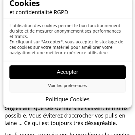
Cookies
pensera « ongle sale = homme pas soigné (pas
lavé, sale …) ».
et confidentialité RGPD
Première étape :
se laver les mains avec du
L'utilisation des cookies permet le bon fonctionnement
savon et une brosse.
du site et de mesurer anonymement ses performances
et trafics.
Deuxième étape :
coupez vos ongles. Vos
En cliquant sur "Accepter", vous acceptez le stockage de
ongles doivent avoir la bonne longueur et la
ces cookies sur votre matériel pour améliorer votre
navigation et une meilleur expérience utilisateur.
bonne forme. Ils ne devraient pas être plus longs
que vos doigts. Si vos ongles sont sales,
décrassez-les avant de les couper. Pour couper
Accepter
vos ongles, utilisez un ciseau à ongles ou un
coupe-ongle. Ensuite, affinez vos ongles avec une
Voir les préférences
lime à ongles, afin de parfaire le travail. La lime
Politique Cookies
vous permettra également de renforcer vos
ongles afin que ces derniers se cassent le moins
possible. Vous éviterez d’accrocher vos pulls en
laine … Ce qui est toujours très désagréable.
Les fumeurs connaissent le problème : les ongles